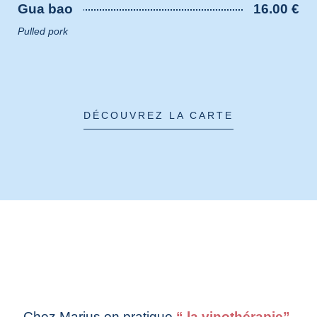
Gua bao
16.00 €
Pulled pork
DÉCOUVREZ LA CARTE
Chez Marius on pratique
“ la vinothérapie”
.